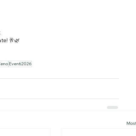
t
ate! 🥂🌿
Ceno
Eventi2026
Mostr