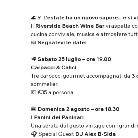
🌊🍷 
L'estate ha un nuovo sapore... e si v
Il 
Riverside Beach Wine Bar
 vi aspetta c
cucina conviviale, musica e atmosfere tutt
📅 
Segnatevi le date:
🥩 
Sabato 25 luglio – ore 19.00
Carpacci & Calici
Tre carpacci gourmet accompagnati da 
3 
sommelier.
💶 €35 a persona
🍔 
Domenica 2 agosto – ore 18.30
I Panini dei Paninari
Una serata dal gusto vintage con i grandi cl
🎧 Special Guest 
DJ Alex B-Side