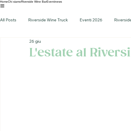
Home
Chi siamo
Riverside Wine Bar
Eventi
news
All Posts
Riverside Wine Truck
Eventi 2026
Riversid
26 giu
L'estate al River