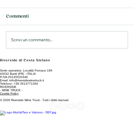
Commenti
Scrivi un commento...
Aperitivo sul fiume: carpacci e calici
Riverside di Costa Stefano
Sede operativa: Località Fornace 194
43032 Bardi (PR) - ITALIA
P.IVA 03145520346
Email: info@riversidewinetruck.it
Telefono: +39 3513771264
RIVERSIDE
- WINE TRUCK -
Cookie Policy
© 2026 Riverside Wine Truck - Tutti i diritti riservati