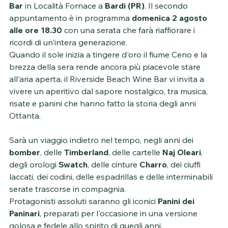
Bar
 in Località Fornace a 
Bardi (PR)
. Il secondo 
appuntamento è in programma 
domenica 2 agosto 
alle ore 18.30
 con una serata che farà riaffiorare i 
ricordi di un'intera generazione.
Quando il sole inizia a tingere d'oro il fiume Ceno e la 
brezza della sera rende ancora più piacevole stare 
all'aria aperta, il Riverside Beach Wine Bar vi invita a 
vivere un aperitivo dal sapore nostalgico, tra musica, 
risate e panini che hanno fatto la storia degli anni 
Ottanta.
Sarà un viaggio indietro nel tempo, negli anni dei 
bomber
, delle 
Timberland
, delle cartelle 
Naj Oleari
, 
degli orologi 
Swatch
, delle cinture 
Charro
, dei ciuffi 
laccati, dei codini, delle espadrillas e delle interminabili 
serate trascorse in compagnia.
Protagonisti assoluti saranno gli iconici 
Panini dei 
Paninari
, preparati per l'occasione in una versione 
golosa e fedele allo spirito di quegli anni.