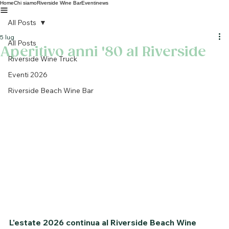
Home
Chi siamo
Riverside Wine Bar
Eventi
news
All Posts
5 lug
All Posts
Aperitivo anni '80 al Riverside
Riverside Wine Truck
Eventi 2026
Riverside Beach Wine Bar
L'estate 2026 continua al Riverside Beach Wine 