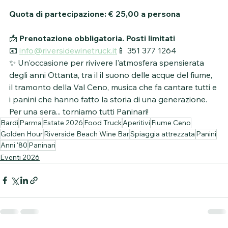
Quota di partecipazione:
€ 25,00 a persona
📩 
Prenotazione obbligatoria. Posti limitati
📧 
info@riversidewinetruck.it
📱 351 377 1264
✨ Un'occasione per rivivere l'atmosfera spensierata 
degli anni Ottanta, tra il il suono delle acque del fiume, 
il tramonto della Val Ceno, musica che fa cantare tutti e 
i panini che hanno fatto la storia di una generazione. 
Per una sera... torniamo tutti Paninari!
Bardi
Parma
Estate 2026
Food Truck
Aperitivi
Fiume Ceno
Golden Hour
Riverside Beach Wine Bar
Spiaggia attrezzata
Panini
Anni '80
Paninari
Eventi 2026